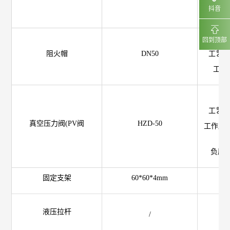
抖音
工作压
材
回到顶部
阻火帽
DN50
工艺:
工作压
材
工艺:
真空压力阀(PV阀
HZD-50
工作压力:
负压:1
固定支架
60*60*4mm
材
材
液压拉杆
/