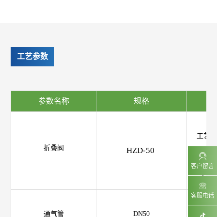
工艺参数
参数名称
规格
技
材
工艺:
折叠阀
HZD-50
适用环境温
客户留言
工作压
客服电话
材
通气管
DN50
工艺: