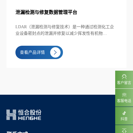
泄漏检测与修复数据管理平台
LDAR（泄漏检测与修复技术）是一种通过检测化工企
业设备密封点的泄漏并修复以减少挥发性有机物
（VOCs）无组织排放的技术。LDAR泄漏检测与修复综
合管控平台是恒合股份自主研发的泄漏检测数据平台，
查看产品详情
并配合LDAR APP实现对目标检测企业基础信息的创
建，并通过下发采集、检测、维修任务，实现对企业
LDAR检测全流程的控制与数据管控，使得相关检测人
员规范作业流程，提高检测数据有效性，为企业安全绿
色生产提供流程和数据支撑。
客户留言
客服电话
抖音