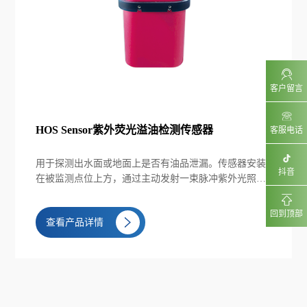
客户留言
HOS Sensor紫外荧光溢油检测传感器
客服电话
用于探测出水面或地面上是否有油品泄漏。传感器安装
抖音
在被监测点位上方，通过主动发射一束脉冲紫外光照射
被监测目标点位表面并激发任何目标中的矿物油分子。
利用矿物油本身的紫外荧光特性来监测油品的泄漏并发
回到顶部
查看产品详情
出报警。