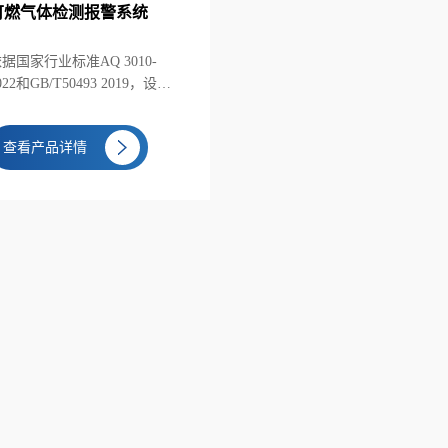
可燃气体检测报警系统
据国家行业标准AQ 3010-
022和GB/T50493 2019，设计
研发了加油站可燃气体检测报
警系统，为加油站手机安全支
查看产品详情
付的实施提 供了安全保障。加
油站可燃气体检测报警系统分
为无线传输版、有线传输版和
油气回收在线监测系统扩展版
三种技术方案。主要设备包括
可燃气体探测器、现场报警器
和控制器。 系统支持加油作业
区、卸油区、人孔井等重点位
置可燃气体浓度探测，具备可
燃气 体浓度预报警、声光报
警、历史数据记录查询和数据
上传等功能。