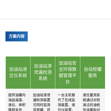
方案内容
加油站安
加油站渗
加油站液
全环保数
自动校罐
泄漏检测
位仪系统
据管理平
服务
系统
台
提供油罐内
加油站渗泄
一台主机替
液位量测系
油品温度、
漏检测装置
代了在线监
统通过对校
液位、体积
可同时监测
测装置、液
准过的油枪
等相关信
双层罐、双
位仪装置、
加油量和对