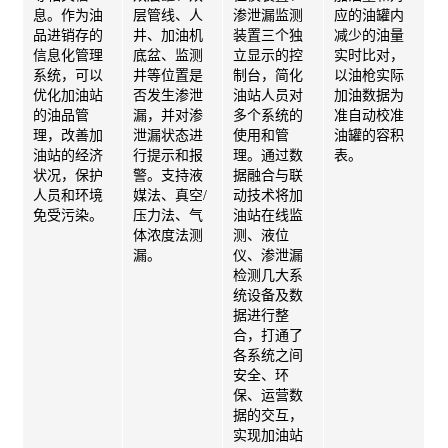
息。作为油
层管线、人
渗泄漏监测
应的油罐内
品进销存的
井、加油机
装置三个独
减少的油量
信息化管理
底盆、监测
立显示的控
实时比对，
系统，可以
井等位置是
制台，简化
以油枪实际
优化加油站
否发生渗泄
油站人员对
加油数据为
的油品管
漏，并对渗
多个系统的
准自动校准
理，改善加
泄漏状态进
使用和管
油罐的容积
油站的经济
行提示和报
理。通过数
表。
状况，保护
警。支持液
据融合与联
人员和环境
媒法、真空/
动技术将加
免受污染。
压力法、气
油站在线监
体浓度法测
测、液位
漏。
仪、渗泄漏
检测几大系
统设备及数
据进行整
合，打通了
各系统之间
安全、环
保、运营数
据的交互，
实现加油站