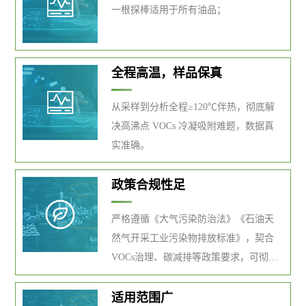
一根探棒适用于所有油品；
全程高温，样品保真
从采样到分析全程≥120℃伴热，彻底解
决高沸点 VOCs 冷凝吸附难题，数据真
实准确。
政策合规性足
严格遵循《大气污染防治法》《石油天
然气开采工业污染物排放标准》，契合
VOCs治理、碳减排等政策要求，可彻底
取缔放空散排，轻松通过环保验收与日
常督查。
适用范围广