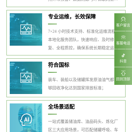
报，实现数字化智能化管控。
专业运维，长效保障
客户留言
7×24 小时技术支持、标准化运维流程、
本地化服务团队，快速响应、及时修
客服电话
复、全程质控，确保系统长期稳定运
行。
抖音
符合国标
回到顶部
装车、装船以及储罐挥发原油油气都能
够回收净化达到国家排放标准；
全场景适配
一站式覆盖储油库、油品码头、炼化厂
区三大应用场景，可匹配储罐呼吸、车